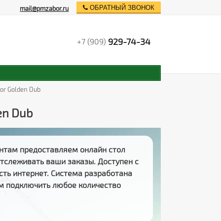
ОБРАТНЫЙ ЗВОНОК
mail@pmzabor.ru
929-74-34
+7 (909)
lor Golden Dub
en Dub
нтам предоставляем
онлайн стол
 отслеживать
ваши заказы
. Доступен с
есть интернет. Система разработана
м подключить любое количество