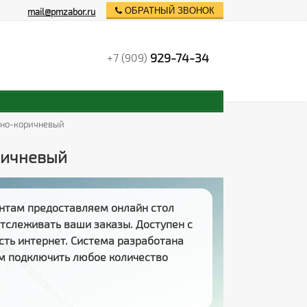
ОБРАТНЫЙ ЗВОНОК
mail@pmzabor.ru
929-74-34
+7 (909)
емно-коричневый
оричневый
нтам предоставляем
онлайн стол
 отслеживать
ваши заказы
. Доступен с
есть интернет. Система разработана
м подключить любое количество