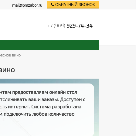
ОБРАТНЫЙ ЗВОНОК
mail@pmzabor.ru
929-74-34
+7 (909)
расное вино
 вино
нтам предоставляем
онлайн стол
 отслеживать
ваши заказы
. Доступен с
есть интернет. Система разработана
м подключить любое количество