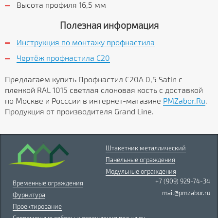
Высота профиля 16,5 мм
Полезная информация
Инструкция по монтажу профнастила
Чертёж профнастила C20
Предлагаем купить Профнастил С20А 0,5 Satin с
пленкой RAL 1015 светлая слоновая кость с доставкой
по Москве и Росссии в интернет-магазине
PMZabor.Ru
.
Продукция от производителя Grand Line.
Штакетник металлический
Панельные ограждения
Модульные ограждения
+7 (909) 929-74-34
Временные ограждения
mail@pmzabor.ru
Фурнитура
Проектирование