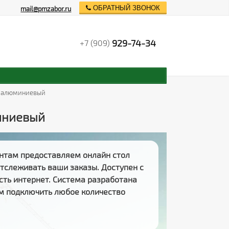
ОБРАТНЫЙ ЗВОНОК
mail@pmzabor.ru
929-74-34
+7 (909)
о-алюминиевый
иниевый
нтам предоставляем
онлайн стол
 отслеживать
ваши заказы
. Доступен с
есть интернет. Система разработана
м подключить любое количество