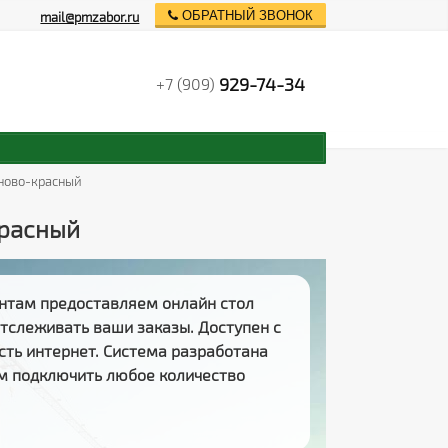
ОБРАТНЫЙ ЗВОНОК
mail@pmzabor.ru
929-74-34
+7 (909)
иново-красный
красный
нтам предоставляем
онлайн стол
 отслеживать
ваши заказы
. Доступен с
есть интернет. Система разработана
м подключить любое количество