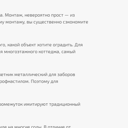
а. Монтаж, невероятно прост — из
му монтажу, вы существенно сэкономите
о, какой объект хотите оградить. Для
для многоэтажного коттеджа, самый
кетник металлический для заборов
профнастилом. Поэтому для
промежуток имитируют традиционный
е на многие годы. В отличие от