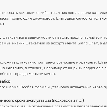
тировать металлический штакетник для дачи или коттедж
чески только один шуруповерт. Благодаря самостоятельно
ия.
штакетника в зависимости от ваших предпочтений или тог
самый низкий штакетник из ассортимента Grand Line®, а 
сположить штакетник при транспортировке и хранении. Шта
ых невелика, в отличии, например от ширины поддонов с 
обится гораздо меньше места.
забор
ого шарма! Особая форма и установка штакетника через 
 всего срока эксплуатации (подкраски и т. д.)
крытиям, ваше ограждение останется в первозданном вид