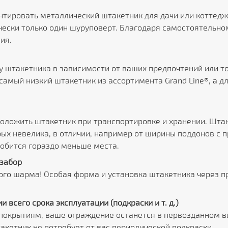
тировать металлический штакетник для дачи или коттедж
чески только один шуруповерт. Благодаря самостоятельно
ия.
штакетника в зависимости от ваших предпочтений или тог
самый низкий штакетник из ассортимента Grand Line®, а 
сположить штакетник при транспортировке и хранении. Шта
ых невелика, в отличии, например от ширины поддонов с 
обится гораздо меньше места.
забор
ого шарма! Особая форма и установка штакетника через 
 всего срока эксплуатации (подкраски и т. д.)
крытиям, ваше ограждение останется в первозданном вид
акетник не потребует от вас периодической подкраски.