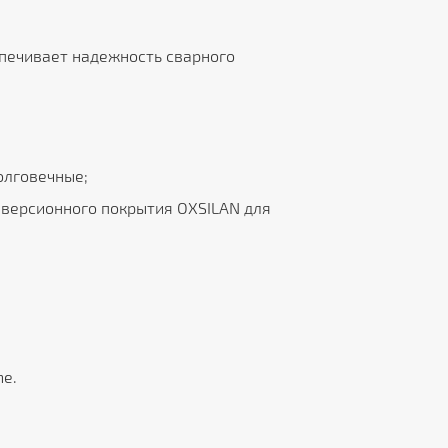
еспечивает надежность сварного
олговечные;
нверсионного покрытия OXSILAN для
ne.