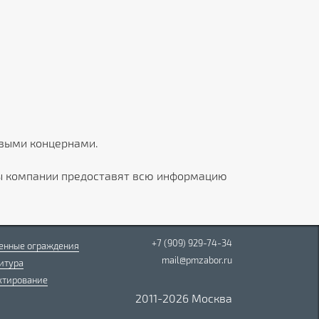
овыми концернами.
ры компании предоставят всю информацию
+7 (909) 929-74-34
енные ограждения
mail@pmzabor.ru
итура
ктирование
2011-2026 Москва