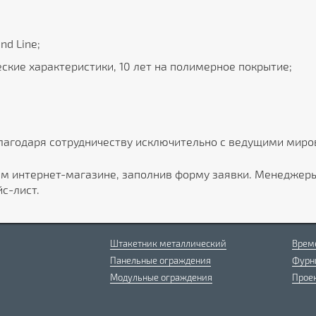
d Line;
ские характеристики, 10 лет на полимерное покрытие;
благодаря сотрудничеству исключительно с ведущими мир
ем интернет-магазине, заполнив форму заявки. Менедже
с-лист.
Штакетник металлический
Врем
Панельные ограждения
Фурн
Модульные ограждения
Прое